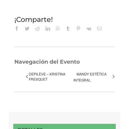
¡Comparte!
Facebook
Twitter
Reddit
LinkedIn
WhatsApp
Tumblr
Pinterest
Vk
Correo
electrónico
Navegación del Evento
DEPILÈVE – KRISTINA
MANDY ESTÉTICA
FRESQUET
INTEGRAL