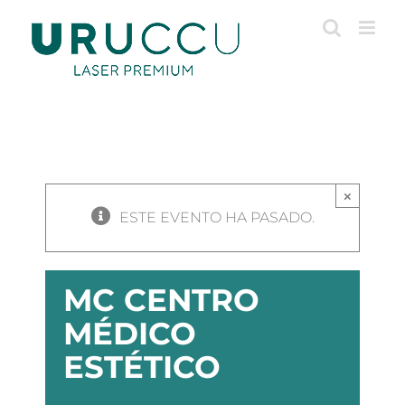
Saltar
al
contenido
×
ESTE EVENTO HA PASADO.
MC CENTRO
MÉDICO
ESTÉTICO