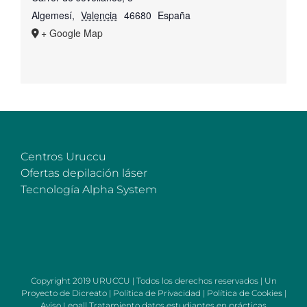
Algemesí
,
Valencia
46680
España
+ Google Map
Centros Uruccu
Ofertas depilación láser
Tecnología Alpha System
Copyright 2019 URUCCU | Todos los derechos reservados | Un
Proyecto de
Dicreato
|
Política de Privacidad
|
Política de Cookies
|
Aviso Legal
|
Tratamiento datos estudiantes en prácticas