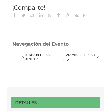
¡Comparte!
Facebook
Twitter
Reddit
LinkedIn
WhatsApp
Tumblr
Pinterest
Vk
Correo
electrónico
Navegación del Evento
HYDRA BELLESA I
ADONIS ESTÉTICA Y
BENESTAR
SPA
DETALLES