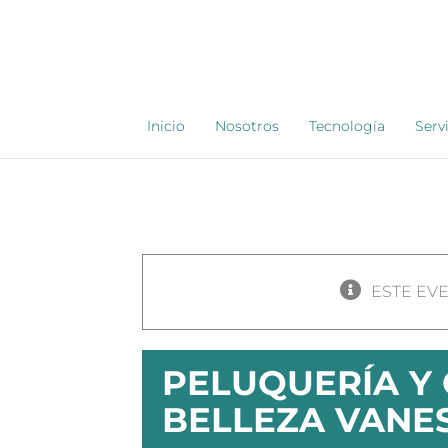
Saltar
al
contenido
Inicio
Nosotros
Tecnología
Serv
ESTE EV
PELUQUERÍA Y
BELLEZA VANE