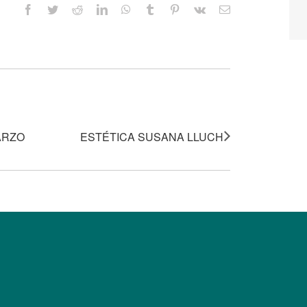
Facebook
Twitter
Reddit
LinkedIn
WhatsApp
Tumblr
Pinterest
Vk
Correo
electrónico
ARZO
ESTÉTICA SUSANA LLUCH