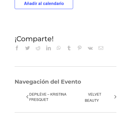
Añadir al calendario
¡Comparte!
Facebook
Twitter
Reddit
LinkedIn
WhatsApp
Tumblr
Pinterest
Vk
Correo
electrónico
Navegación del Evento
DEPILÈVE – KRISTINA
VELVET
FRESQUET
BEAUTY