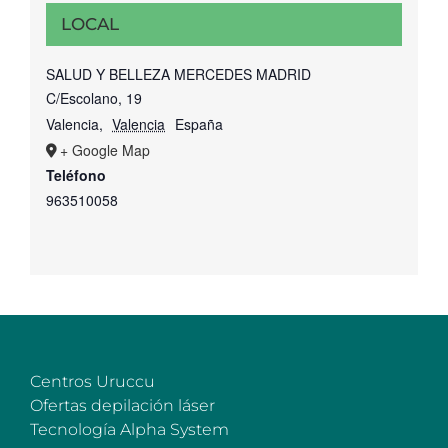
LOCAL
SALUD Y BELLEZA MERCEDES MADRID
C/Escolano, 19
Valencia
,
Valencia
España
+ Google Map
Teléfono
963510058
Centros Uruccu
Ofertas depilación láser
Tecnología Alpha System