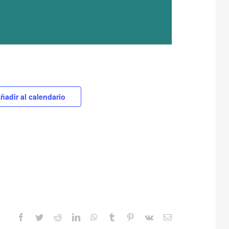
ñadir al calendario
Facebook
Twitter
Reddit
LinkedIn
WhatsApp
Tumblr
Pinterest
Vk
Correo
electrónico