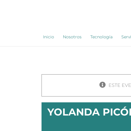
Saltar
al
contenido
Inicio
Nosotros
Tecnología
Serv
ESTE EV
YOLANDA PICÓN