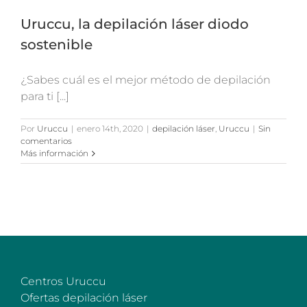
Uruccu, la depilación láser diodo
sostenible
¿Sabes cuál es el mejor método de depilación
para ti [...]
Por
Uruccu
|
enero 14th, 2020
|
depilación láser
,
Uruccu
|
Sin
comentarios
Más información
Centros Uruccu
Ofertas depilación láser