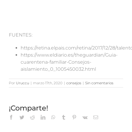
FUENTES:
https://retina.elpais.com/retina/2017/12/28/tal
https://www.eldiario.es/theguardian/Guia-
cuarentena-familiar-Consejos-
aislamiento_0_1005450032.html
Por
Uruccu
|
marzo 17th, 2020
|
consejos
|
Sin comentarios
¡Comparte!
Facebook
Twitter
Reddit
LinkedIn
WhatsApp
Tumblr
Pinterest
Vk
Correo
electrónico