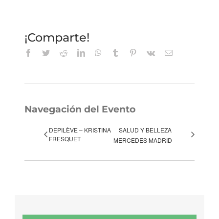
¡Comparte!
Facebook
Twitter
Reddit
LinkedIn
WhatsApp
Tumblr
Pinterest
Vk
Correo
electrónico
Navegación del Evento
DEPILÈVE – KRISTINA
SALUD Y BELLEZA
FRESQUET
MERCEDES MADRID