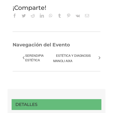
¡Comparte!
Facebook
Twitter
Reddit
LinkedIn
WhatsApp
Tumblr
Pinterest
Vk
Correo
electrónico
Navegación del Evento
SERENDIPIA
ESTÉTICA Y DIAGNOSIS
ESTÉTICA
MANOLI AIXA
DETALLES