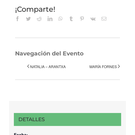
¡Comparte!
Facebook
Twitter
Reddit
LinkedIn
WhatsApp
Tumblr
Pinterest
Vk
Correo
electrónico
Navegación del Evento
NATALIA – ARANTXA
MARÍA FORNES
DETALLES
Fecha: