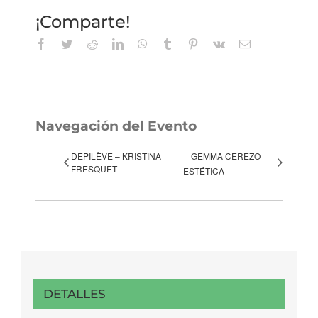
¡Comparte!
Facebook
Twitter
Reddit
LinkedIn
WhatsApp
Tumblr
Pinterest
Vk
Correo
electrónico
Navegación del Evento
DEPILÈVE – KRISTINA
GEMMA CEREZO
FRESQUET
ESTÉTICA
DETALLES