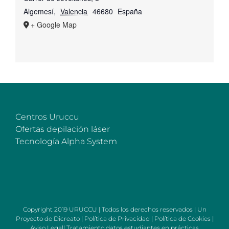
Algemesí
,
Valencia
46680
España
+ Google Map
Centros Uruccu
Ofertas depilación láser
Tecnología Alpha System
Copyright 2019 URUCCU | Todos los derechos reservados | Un
Proyecto de
Dicreato
|
Política de Privacidad
|
Política de Cookies
|
Aviso Legal
|
Tratamiento datos estudiantes en prácticas