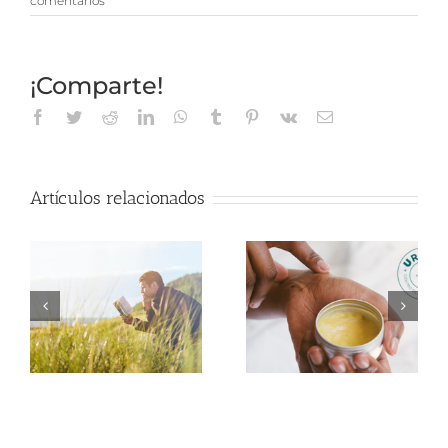
comentarios
¡Comparte!
Facebook
Twitter
Reddit
LinkedIn
WhatsApp
Tumblr
Pinterest
Vk
Correo
electrónico
Artículos relacionados