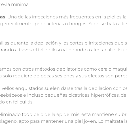
revia mínima.
eas
: Una de las infecciones más frecuentes en la piel es la 
, generalmente, por bacterias u hongos. Si no se trata a 
las durante la depilación y los cortes e irritaciones que
rando a través el tallo piloso y llegando a afectar al folícul
amos con otros métodos depilatorios como cera o maquinill
ca solo requiere de pocas sesiones y sus efectos son perp
os vellos enquistados suelen darse tras la depilación con c
osebáceos e incluso pequeñas cicatrices hipertróficas, 
 en foliculitis.
eliminado todo pelo de la epidermis, esta mantiene su b
olágeno, apto para mantener una piel joven. Lo maltrata l