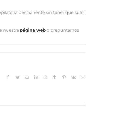
pilatoria permanente sin tener que sufrir
de nuestra
página web
o preguntarnos
Facebook
Twitter
Reddit
LinkedIn
WhatsApp
Tumblr
Pinterest
Vk
Correo
electrónico