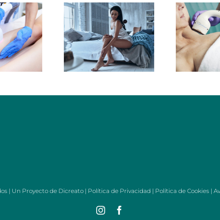
dos | Un Proyecto de
Dicreato
|
Política de Privacidad
|
Política de Cookies
|
Av
Instagram
Facebook