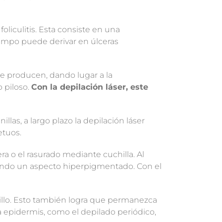
foliculitis. Esta consiste en una
tiempo puede derivar en úlceras
 se producen, dando lugar a la
o piloso.
Con la depilación láser, este
as, a largo plazo la depilación láser
etuos.
era o el rasurado mediante cuchilla. Al
dando un aspecto hiperpigmentado. Con el
rillo. Esto también logra que permanezca
a epidermis, como el depilado periódico,