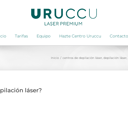
icio
Tarifas
Equipo
Hazte Centro Uruccu
Contact
Inicio
/
centros de depilación láser
,
depilación láser
,
pilación láser?